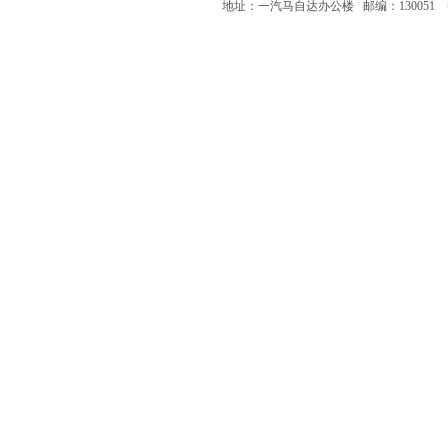
地址：一汽马自达办公楼 邮编：130051 电话：