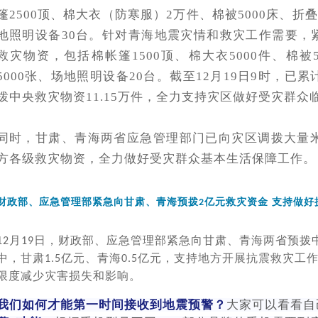
篷2500顶、棉大衣（防寒服）2万件、棉被5000床、折叠
地照明设备30台。针对青海地震灾情和救灾工作需要，紧
救灾物资，包括棉帐篷1500顶、棉大衣5000件、棉被5
5000张、场地照明设备20台。截至12月19日9时，
拨中央救灾物资11.15万件，全力支持灾区做好受灾群
同时，甘肃、青海两省应急管理部门已向灾区调拨大量
方各级救灾物资，全力做好受灾群众基本生活保障工作。
财政部、应急管理部紧急向甘肃、青海预拨
亿元救灾资金 支持做好
2
月
日，财政部、应急管理部紧急向甘肃、青海两省预拨
12
19
中，甘肃
亿元、青海
亿元，支持地方开展抗震救灾工
1.5
0.5
限度减少灾害损失和影响。
我们如何才能第一时间接收到地震预警？
大家可以看看自