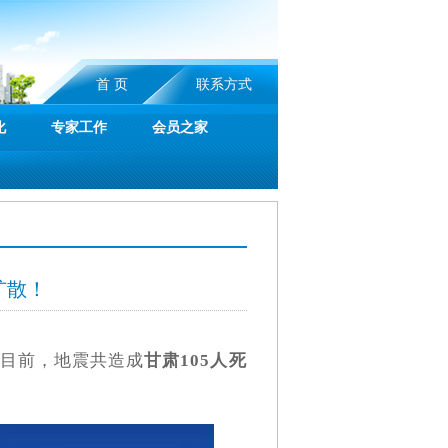
首 页
联系方式
化
专家工作
会员之家
扩散！
至目前，地震共造成
甘肃105人死