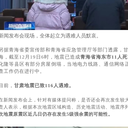
新闻发布会现场，全体起立为遇难人员默哀。
另据青海省委宣传部和青海省应急管理厅等部门透露，甘
海，截至12月19日6时，地震已造成
青海省海东市11人死
化隆等县区有部分房屋倒塌，当地电力线路、通信网络
查工作仍在进行中。
目前，
甘肃地震已致
116人遇难。
在新闻发布会上，针对有媒体提问称，是否还会再次发生较
责人表示，根据本次地震区域构造、历史地震活动、地震序
次地震原震区近几日仍存在发生
5级强余震的可能性。