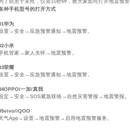
为了防患于未然，仅需10秒钟，教大家如何打开地震预
各种手机型号的打开方式
0
1
华为
设置→安全→应急预警通知→地震预警。
0
2
小米
手机管家→家人关怀→地震预警。
0
3
荣耀
设置→安全→应急预警通知→地震预警。
04
OPPO/一加/真我
设定→安全→SOS紧急联络→自然灾害警报→地震警报。
0
5
vivo/iQOO
天气App→设置→地震预警→启用地震预警服务。